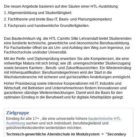
Die neuen Angebote basieren auf drei Säulen einer HTL-Ausbildung:
1. Allgemeinbildung und Studierfähigkeit
2. Fachtheorie und breite Bau-IT, Basis- und Planungskompetenz
3. Fachpraxis und handwerkliche Grundfertigkeiten.
Das Bautechnikum vlg. die HTL Camillo Sitte Lehranstalt bietet Studierenden
eine fundierte technische, gewerbliche und ökonomische Berufsausbildung.
Für Facharbeiter öffnet sie als Um- und Aufstieg den Weg zum Ingenieur, zur
Fachhochschule und/oder Universität.
Mit der Reife- und Diplomprüfung erwerben Sie alle Kompetenzen, die eine
vollwertige Matura mit sich bringt, wie zB. uneingeschränkter Studienzugang
sowie bessere Karriere-, Berufs- und Zukunftsaussichten. Ein Wiedereinstieg
mit Höherqualifikation: BerufsumsteigerInnen wird der Start in die
Wachstumsbranche mit sicheren und gut bezahlten Anstellungen ermöglicht.
Hoher Praxisbezug sowie intensive Kooperationen mit IT, Industrie und
Wirtschaft, mit Betrieben und UnternehmerInnen fördern Innovationen und
garantieren ständige Weiterentwicklungen. Damit wird die Basis für den
optimalen Einstieg in die Berufswelt und für digitale Arbeitsplätze gelegt.
Zielgruppe
Einstieg für alle 17+ , die eine universelle höhere
bautechnische HTL-
Ausbildung
suchen und sich individuell, berufsbegleitend und
gebührenfrei/kostenfrei weiterbilden möchten.
Technisch-gewerbliche Abendschule im Modulsystem >
"Secondary