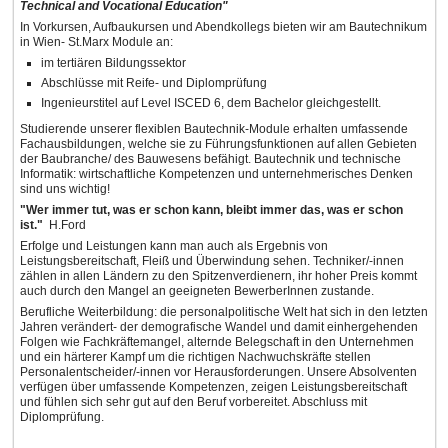
Technical and Vocational Education"
In Vorkursen, Aufbaukursen und Abendkollegs bieten wir am Bautechnikum
in Wien- St.Marx Module an:
im tertiären Bildungssektor
Abschlüsse mit Reife- und Diplomprüfung
Ingenieurstitel auf Level ISCED 6, dem Bachelor gleichgestellt.
Studierende unserer flexiblen Bautechnik-Module erhalten umfassende
Fachausbildungen, welche sie zu Führungsfunktionen auf allen Gebieten
der Baubranche/ des Bauwesens befähigt. Bautechnik und technische
Informatik: wirtschaftliche Kompetenzen und unternehmerisches Denken
sind uns wichtig!
"Wer immer tut, was er schon kann, bleibt immer das, was er schon
ist."
H.Ford
Erfolge und Leistungen kann man auch als Ergebnis von
Leistungsbereitschaft, Fleiß und Überwindung sehen. Techniker/-innen
zählen in allen Ländern zu den Spitzenverdienern, ihr hoher Preis kommt
auch durch den Mangel an geeigneten BewerberInnen zustande.
Berufliche Weiterbildung: die personalpolitische Welt hat sich in den letzten
Jahren verändert- der demografische Wandel und damit einhergehenden
Folgen wie Fachkräftemangel, alternde Belegschaft in den Unternehmen
und ein härterer Kampf um die richtigen Nachwuchskräfte stellen
Personalentscheider/-innen vor Herausforderungen. Unsere Absolventen
verfügen über umfassende Kompetenzen, zeigen Leistungsbereitschaft
und fühlen sich sehr gut auf den Beruf vorbereitet. Abschluss mit
Diplomprüfung.