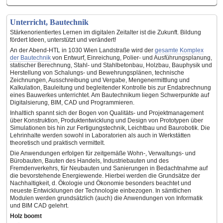
Unterricht, Bautechnik
Stärkenorientiertes Lernen im digitalen Zeitalter ist die Zukunft. Bildung
fördert Ideen, unterstützt und verändert!
An der Abend-HTL in 1030 Wien Landstraße wird der
gesamte Komplex
der Bautechnik
von Entwurf, Einreichung, Polier- und Ausführungsplanung,
statischer Berechnung, Stahl- und Stahlbetonbau, Holzbau, Bauphysik und
Herstellung von Schalungs- und Bewehrungsplänen, technische
Zeichnungen, Ausschreibung und Vergabe, Mengenermittlung und
Kalkulation, Bauleitung und begleitender Kontrolle bis zur Endabrechnung
eines Bauwerkes unterrichtet. Am Bautechnikum liegen Schwerpunkte auf
Digitalsierung, BIM, CAD und Programmieren.
Inhaltlich spannt sich der Bogen von Qualitäts- und Projektmanagement
über Konstruktion, Produktentwicklung und Design von Prototypen über
Simulationen bis hin zur Fertigungstechnik, Leichtbau und Baurobotik. Die
Lehrinhalte werden sowohl in Laboratorien als auch in Werkstätten
theoretisch und praktisch vermittelt.
Die Anwendungen erfolgen für zeitgemäße Wohn-, Verwaltungs- und
Bürobauten, Bauten des Handels, Industriebauten und des
Fremdenverkehrs, für Neubauten und Sanierungen in Bedachtnahme auf
die bevorstehende Energiewende. Hierbei werden die Grundsätze der
Nachhaltigkeit, d. Ökologie und Ökonomie besonders beachtet und
neueste Entwicklungen der Technologie einbezogen. In sämtlichen
Modulen werden grundsätzlich (auch) die Anwendungen von Informatik
und BIM CAD gelehrt.
Holz boomt