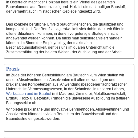
In Österreich macht der Holzbau bereits ein Viertel des gesamten
Bauvolumens aus, Tendenz steigend. Holz ist ein nachhaltiger Baustoff,
der vermehrt auch im städtischen Gebiet eingesetzt wird.
Das konkrete berufliche Umfeld braucht Menschen, die qualifiziert und
kompetent sind. Der Berufsalltag entwickelt sich dahin, dass wir öfter in
offene Situationen kommen, in denen vorgefertigte Strategien nicht
angewendet werden können. Da muss man selbstorganisiert handeln
können. Im Sinne der Employability, der maximalen
Beschäftigungsfähigkeit, geht es uns im dualen Unterricht um die
Zusammenführung der beiden Welten- der Ausbildung und der Arbeit.
Praxis
Im Zuge der höheren Berufsbildung am Bautechnikum Wien statten wir
unsere Absolventinnen u. Absolventen mit allen notwendigen und
praxisnahen Kompetenzen aus. Anwendungsbezogener fachpraktischer
Unterricht im Vermessungswesen, in der Schmiede, in unseren Labors,
Werkstätten und im Bauhof
(mit Maurerei, Zimmerei, Metallbauwerkstatt,
Erdbau, Holz- u. Betonbau) runden die universelle Ausbildung im tertiären
Bildungssektor ab.
Wir bieten praxisnahe und innovative Lehrmethoden. Absolventinnen und
Absolventen können in vielen Bereichen der Bauwirtschaft und der
Bauindustrie eingesetzt werden.